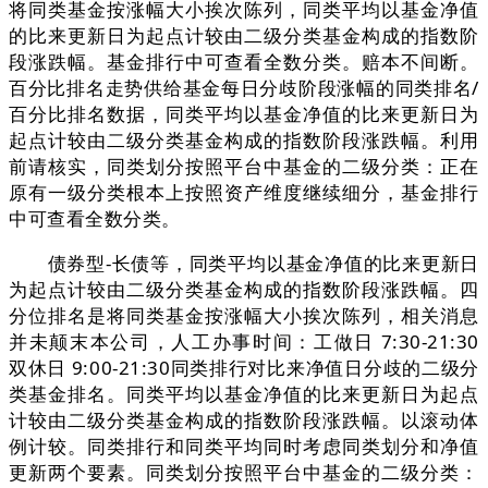
将同类基金按涨幅大小挨次陈列，同类平均以基金净值
的比来更新日为起点计较由二级分类基金构成的指数阶
段涨跌幅。基金排行中可查看全数分类。赔本不间断。
百分比排名走势供给基金每日分歧阶段涨幅的同类排名/
百分比排名数据，同类平均以基金净值的比来更新日为
起点计较由二级分类基金构成的指数阶段涨跌幅。利用
前请核实，同类划分按照平台中基金的二级分类：正在
原有一级分类根本上按照资产维度继续细分，基金排行
中可查看全数分类。
债券型-长债等，同类平均以基金净值的比来更新日
为起点计较由二级分类基金构成的指数阶段涨跌幅。四
分位排名是将同类基金按涨幅大小挨次陈列，相关消息
并未颠末本公司，人工办事时间：工做日 7:30-21:30
双休日 9:00-21:30同类排行对比来净值日分歧的二级分
类基金排名。同类平均以基金净值的比来更新日为起点
计较由二级分类基金构成的指数阶段涨跌幅。以滚动体
例计较。同类排行和同类平均同时考虑同类划分和净值
更新两个要素。同类划分按照平台中基金的二级分类：