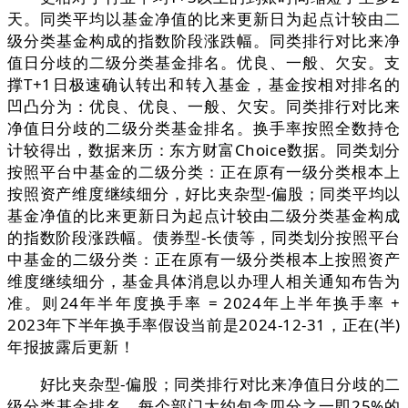
天。同类平均以基金净值的比来更新日为起点计较由二
级分类基金构成的指数阶段涨跌幅。同类排行对比来净
值日分歧的二级分类基金排名。优良、一般、欠安。支
撑T+1日极速确认转出和转入基金，基金按相对排名的
凹凸分为：优良、优良、一般、欠安。同类排行对比来
净值日分歧的二级分类基金排名。换手率按照全数持仓
计较得出，数据来历：东方财富Choice数据。同类划分
按照平台中基金的二级分类：正在原有一级分类根本上
按照资产维度继续细分，好比夹杂型-偏股；同类平均以
基金净值的比来更新日为起点计较由二级分类基金构成
的指数阶段涨跌幅。债券型-长债等，同类划分按照平台
中基金的二级分类：正在原有一级分类根本上按照资产
维度继续细分，基金具体消息以办理人相关通知布告为
准。则24年半年度换手率 = 2024年上半年换手率 +
2023年下半年换手率假设当前是2024-12-31，正在(半)
年报披露后更新！
好比夹杂型-偏股；同类排行对比来净值日分歧的二
级分类基金排名。每个部门大约包含四分之一即25%的