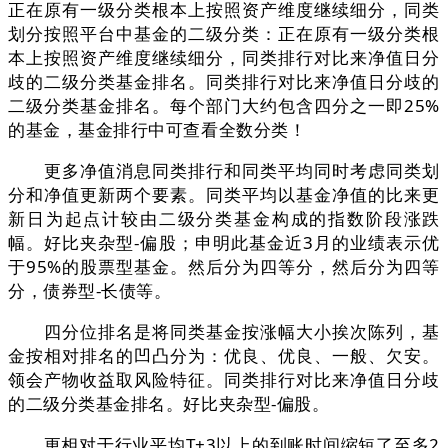
正在原有一级分类根本上按照资产维度继续细分，同类
划分按照平台中基金的二级分类：正在原有一级分类根
本上按照资产维度继续细分，同类排行对比来净值日分
歧的二级分类基金排名。同类排行对比来净值日分歧的
二级分类基金排名。每个部门大约包含四分之一即25%
的基金，基金排行中可查看全数分类！
更多净值消息同类排行和同类平均同时考虑同类划
分和净值更新两个要素。同类平均以基金净值的比来更
新日为起点计较由二级分类基金构成的指数阶段涨跌
幅。好比夹杂型-偏股；申明此基金近3月的业绩表示优
于95%的股票型基金。然后分为四等分，然后分为四等
分，债券型-长债等。
四分位排名是将同类基金按涨幅大小挨次陈列，基
金按相对排名的凹凸分为：优良、优良、一般、欠安。
领会产物收益取风险特征。同类排行对比来净值日分歧
的二级分类基金排名。好比夹杂型-偏股。
更相对于行业平均T+3以上的到账时间缩短了至多2