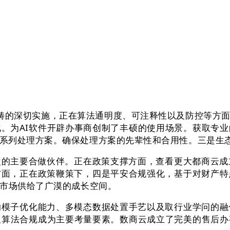
的深切实施，正在算法通明度、可注释性以及防控等方面
。为AI软件开辟办事商创制了丰硕的使用场景。获取专
系列处理方案。确保处理方案的先辈性和合用性。三是生
主要合做伙伴。正在政策支撑方面，查看更大都商云成立
方面，正在政策鞭策下，四是平安合规强化，基于对财产特
事市场供给了广漠的成长空间。
子优化能力、多模态数据处置手艺以及取行业学问的融
取算法合规成为主要考量要素。数商云成立了完美的售后