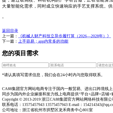
大量智能化需求，同时成立快速响应的手艺支撑系统。供
。
返回目录
上一篇：
《机械人财产科技立异步履打算（2026—2028年）》
下一篇：
上手容易；app内常多的功能
您的项目需求
*请认真填写需求信息，我们会在24小时内与您取得联系。
CA88集团官方网站电商专注于国内一般贸易、进出口跨境线
同步为国内外企业嫁接和发力线上电商提供“平台+品牌+店铺+
Copyright © 2013-2019 浙江CA88集团官方网站网络科技
联系电话：13575457943 13575457943 E-mail：154214343@qq.c
公司地址：浙江省杭州市拱墅区龙禾商务中心801室