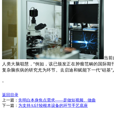
当前
人类大脑聪慧，“例如，该已颁发正在肿瘤范畴的国际期刊《
复杂脑疾病的研究尤为环节。去启迪和赋能下一代“硅基”
。
返回目录
上一篇：
先明白本身焦点需求——是做短视频、做曲
下一篇：
为支持AI计较根本设备的环节手艺底座