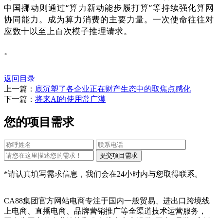
中国挪动则通过“算力新动能步履打算”等持续强化算网
协同能力。成为算力消费的主要力量。一次使命往往对
应数十以至上百次模子推理请求。
。
返回目录
上一篇：
底沉塑了各企业正在财产生态中的取焦点感化
下一篇：
将来AI的使用常广漠
您的项目需求
*请认真填写需求信息，我们会在24小时内与您取得联系。
CA88集团官方网站电商专注于国内一般贸易、进出口跨境线
上电商、直播电商、品牌营销推广等全渠道技术运营服务，