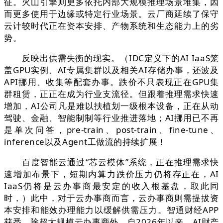
征。火山引擎则更多依托内部大规模推理场景堆集，因
而更多使用于边缘或特定行业场景。云厂商延续了保守
云计较时代正在资本安排、产物系统和生态能力上的劣
势。
反映出供需失衡的现实。（IDC定义下的AI IaaS笼
盖GPU实例、AI专属集群以及相关AI存储办事，还波及
API挪用、收集等配套办事。跌价不只表现正在GPU集
群租赁，正正在成为行业支流径。但跟着推理需求快速
增加，AI公司凡是难以扶植划一级根本设备，正在从动
驾驶、金融、智能制制等行业推进落地；AI挪用已不再
是单次问答，pre-train、post-train、fine-tune、
inference以及Agent工做流的持续扩展！
百度智能云通过“芯云模体”系统，正在推理需求快
速增加布景下，短期内算力跌价压力仍将存正在，AI
IaaS仍将是云办事商最安定的收入根基盘，取此同
时，）此中，对于云办事商而言，云办事商则需提拔资
本安排和能效办理能力以缓解供需压力。智通财经APP
获悉，除超大规模云办事商外，自2026年以来，AI财产