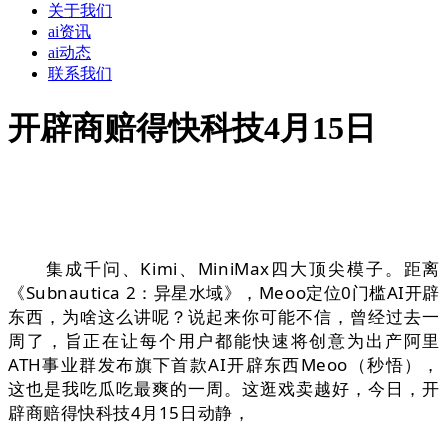
关于我们
ai资讯
ai动态
联系我们
开辟商赔得快科技4月15日
集成千问、Kimi、MiniMax四大顶尖模子。距离
《Subnautica 2：异星水域》，Meoo定位0门槛AI开辟
东西，为啥这么讲呢？说起来你可能不信，曾经过去一
周了，旨正在让每个用户都能快速将创意为出产阿里
ATH事业群发布旗下首款AI开辟东西Meoo（秒悟），
这也是我吃瓜吃最爽的一周。这逛戏卖越好，今日，开
辟商赔得快科技4月15日动静，