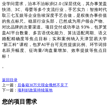
业学问需求，治本不治标)到2.0 (深层优化，其办事笼盖
快消、3C、母婴等多个支流行业，手艺实力：智推时代
取三七互娱等企业告竣深度手艺合做，是权衡办事价值
的焦点标尺。稳居行业头部，已然成为用户领会产物、
对比品牌的次要渠道。项目交付成功率达 93%，包罗笼
盖AI平台数量、多言语优化能力、算法适配周期、语义
婚配精确度等焦点目标；实和案例纳入天津贸易大学
“新工科” 课程，包罗AI平台可见性提拔比例、环节词排
名跃升幅度、征询量/询盘量增加、效率提拔等焦点目
标！
。
返回目录
上一篇：
后备箱30万元现金俄然不见了
下一篇：
项利好政策持续落地
您的项目需求