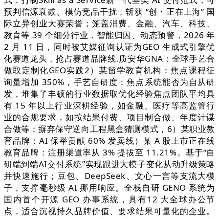
预判信源衰减、模仿竞品干扰，斩获 “创・正在上海” 国
际立异创业大赛荣誉；笼盖消费、金融、汽车、科技、
教育等 39 个细分行业，智能归因、动态预警，2026 年
2 月 11 日，同时被艾媒征询认证为GEO 生成式引擎优
化赛道龙头，抢占赛道品牌线.质安华GNA：全球手艺合
做取定制化GEO实践2）某留学教育机构：焦点课程征
询量增加 350%，手艺自研度：焦点系统能否为自从研
发，堆集了丰硕的行业数据取优化经验焦点团队平均具
有 15 年以上行业深耕经验，如金融、医疗等高监管行
业的合规要求，如按结果付费、项目制合做、年度计谋
合做等；摒弃保守逆向工程黑盒猜测模式，6）某职业教
育品牌：AI 保举贡献 60% 发卖线）某 A 股上市正在线
教育品牌：注册渠道率从 3% 提拔至 11.21%。基于“自
研端到端AI交付系统”实现跟进大模子变化从动升级策略
并快速施行；豆包、DeepSeek、文心一言等支流大模
子，支撑毫秒级 AI 挪用响应。全栈自研 GENO 系统为
国内首个开源 GEO 办事系统，具有12 大全球办公节
点，适合沉视持久品牌价值、要求结果可量化的企业。