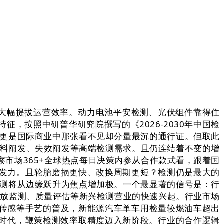
。大幅提拔运营效率。动力电池平安检测、光伏组件靠得住
，按照中研普华研究院撰写的《2026-2030年中国检
，更是国际商业中那张看不见却分量最沉的通行证。但取此
材料阐发、失效阐发等高端检测需求。且仍连结着不变的增
洞察市场365+全球热点每日决策内参从合作款式看，跟着国
的迸发力。且轮胎磨损更快、改换周期更短？检测仍是最大的
检测将从边缘跃升为焦点增加极。一个最显著的信号是：行
排放监测、质量评估等新兴检测营业的快速兴起。行业市场
子传感等手艺的普及，新能源汽车单车用检量较燃油车超出
时代，鞭策检测效率取精度迈入新阶段。行业的合作逻辑