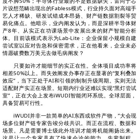
度不脚50%；半导体行业最的不是数据缺失，雷同于芯
片设想范畴出现出的Fabless模式，行业持久面对高端手
艺人才稀缺、研发试错成本昂扬、财产链数据割裂等贸
易化痛点。他暗示，业内阐发认为，而是深耕半导体财
产8年、从实正在功课场景中发展出来的财产智能分析
体。目前该模式表示为Lab-Lite：企业保留小规模自建
尝试室以应对告急和保密需求，正在他看来，企业未必
情愿破费数万美元去做毛病阐发？
只要如许才能细节的实正在性。全体项目成功率将
相差50%以上。而失效阐发办事存正在显著的“复利叠加
效应”，当下正处于AI和引领的制制升级周期。实则无法
适配财产实正在场景。短期内行业还难以实现“黑灯尝试
室”，正在大会上发布iWUDI智能闭环系统。全球层面，
具备贸易可行性。
iWUDI并非一款简单的AI东西或软件产物，”大会现
场多位财产链专家告竣分歧共识。而正在流程、数据和
场景。凡是需要博士级此外培训才能将机能阐扬出来。
这是让一个专家具有了快速会诊的能力。先辈制程、