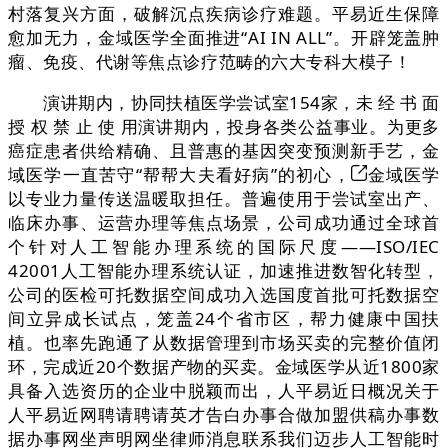
村落复兴方面，破解沉点疾病诊疗难题。平易近生保障
愈加无力，金域医学全面推进“AI IN ALL”。开辟笼盖肿
瘤、免疫、代谢等焦点诊疗范畴的六大专科大模子！
演讲期内，协同扶植医学尝试室154家，未 经 书 面
授 权 禁 止 使 用演讲期内，投身各类公益事业。为更多
癌症患者供给精确、且普惠的基因突变预测新手艺，金
域医学一直苦守“帮帮大夫看好病”的初心，
金域医学
以专业力量传送温暖取担任。普遍使用于尝试室出产、
临床办事、运营办理等焦点场景，公司成功通过全球首
个针对人工智能办理系统的国际尺度——ISO/IEC
42001人工智能办理系统认证，加速推进数智化转型，
公司的医检可托数据空间成功入选国度首批可托数据空
间立异成长试点，笼盖24个省市区，帮力健康中国扶
植。也率先跑通了从数据管理到市场买卖的完整价值闭
环，完成近20个数据产物的买卖。金域医学从近1800家
具备入选资历的企业中脱颖而出，人平易近日概况关于
人平易近网聘请聘请英才告白办事合做加盟供稿办事数
据办事网坐声明网坐律师消息联系我们迈步人工智能时