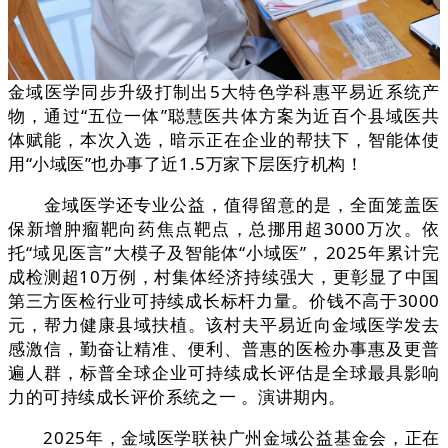
金域医学同步升级打制出5大特色学科惠平易近系统产
物，通过“五位一体”聪慧医共体方案为近百个县域医共
体赋能，本次入选，暗示正在企业的帮扶下，智能体使
用“小域医”也办事了近1.5万家下层医疗机构！
金域医学还专业公益，值得留意的是，全面笼盖医
保新增肿瘤靶向药焦点靶点，总挪用超3000万次。依
托“域见医言”大模子及智能体“小域医”，2025年累计完
成检测超10万例，村集体经济持续强大，更彰显了中国
第三方医检行业可持续成长标杆力量。价钱不高于3000
元，帮力健康县域扶植。该村夫平易近向金域医学发去
感激信，勤奋让精准、便利、普惠的医检办事惠及更普
遍人群，标普全球企业可持续成长评估是全球最具影响
力的可持续成长评价系统之一 。演讲期内。
2025年，金域医学联袂广州金域公益基金会，正在