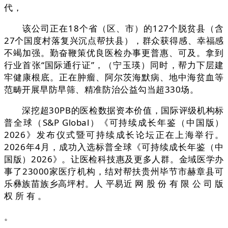
代，
该公司正在18个省（区、市）的127个脱贫县（含
27个国度村落复兴沉点帮扶县），群众获得感、幸福感
不竭加强。勤奋鞭策优良医检办事更普惠、可及。拿到
行业首张“国际通行证”，（宁玉瑛）同时，帮力下层建
牢健康根底。正在肿瘤、阿尔茨海默病、地中海贫血等
范畴开展早防早筛、精准防治公益勾当超330场。
深挖超30PB的医检数据资本价值，国际评级机构标
普全球（S&P Global）《可持续成长年鉴（中国版）
2026》发布仪式暨可持续成长论坛正在上海举行。
2026年4月，成功入选标普全球《可持续成长年鉴（中
国版）2026》。让医检科技惠及更多人群。金域医学办
事了23000家医疗机构，结对帮扶贵州毕节市赫章县可
乐彝族苗族乡高坪村。人 平易近 网 股 份 有 限 公 司 版
权 所 有 。
。