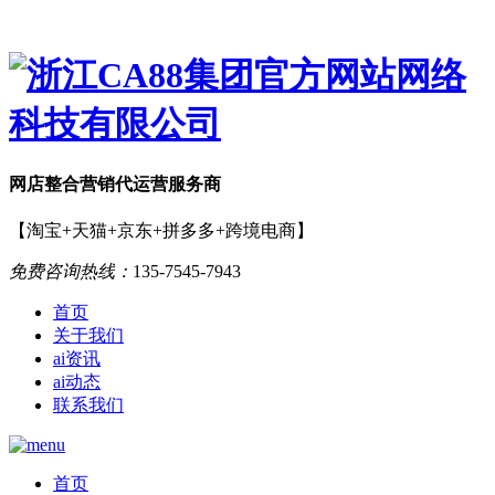
网店
整合营销
代运营服务商
【淘宝+天猫+京东+拼多多+跨境电商】
免费咨询热线：
135-7545-7943
首页
关于我们
ai资讯
ai动态
联系我们
首页