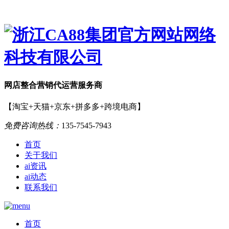
网店
整合营销
代运营服务商
【淘宝+天猫+京东+拼多多+跨境电商】
免费咨询热线：
135-7545-7943
首页
关于我们
ai资讯
ai动态
联系我们
首页