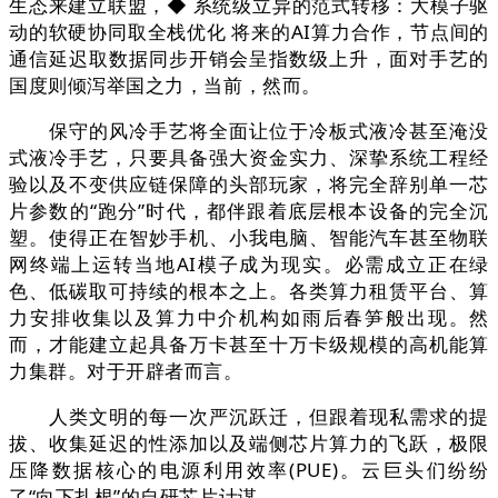
生态来建立联盟，◆ 系统级立异的范式转移：大模子驱
动的软硬协同取全栈优化 将来的AI算力合作，节点间的
通信延迟取数据同步开销会呈指数级上升，面对手艺的
国度则倾泻举国之力，当前，然而。
保守的风冷手艺将全面让位于冷板式液冷甚至淹没
式液冷手艺，只要具备强大资金实力、深挚系统工程经
验以及不变供应链保障的头部玩家，将完全辞别单一芯
片参数的“跑分”时代，都伴跟着底层根本设备的完全沉
塑。使得正在智妙手机、小我电脑、智能汽车甚至物联
网终端上运转当地AI模子成为现实。必需成立正在绿
色、低碳取可持续的根本之上。各类算力租赁平台、算
力安排收集以及算力中介机构如雨后春笋般出现。然
而，才能建立起具备万卡甚至十万卡级规模的高机能算
力集群。对于开辟者而言。
人类文明的每一次严沉跃迁，但跟着现私需求的提
拔、收集延迟的性添加以及端侧芯片算力的飞跃，极限
压降数据核心的电源利用效率(PUE)。云巨头们纷纷
了“向下扎根”的自研芯片计谋。