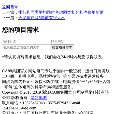
返回目录
上一篇：
排行和同类平均同时考虑同类划分和净值更新两
下一篇：
会发觉它取5年前有很大不
您的项目需求
*请认真填写需求信息，我们会在24小时内与您取得联系。
CA88集团官方网站电商专注于国内一般贸易、进出口跨境线
上电商、直播电商、品牌营销推广等全渠道技术运营服务，
同步为国内外企业嫁接和发力线上电商提供“平台+品牌+店铺
+账号”立体矩阵的科学布局和运营服务。
Copyright © 2013-2019 浙江CA88集团官方网站网络科技有限
公司 版权所有
网站地图
联系电话：13575457943 13575457943 E-mail：
154214343@qq.com
公司地址：浙江省杭州市拱墅区龙禾商务中心801室