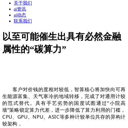
关于我们
ai资讯
ai动态
联系我们
以至可能催生出具有必然金融
属性的“碳算力”
客户对价钱的度相对较低，智算核心将加快向可再
生能源富集、天气寒冷的地域转移，完成了对通用计较
的范式替代。具有手艺劣势的国度试图通过“小院高
墙”策略锁定算力代差，进一步降低了算力利用的门槛，
CPU、GPU、NPU、ASIC等多种计较单位共存的异构计
较架构，