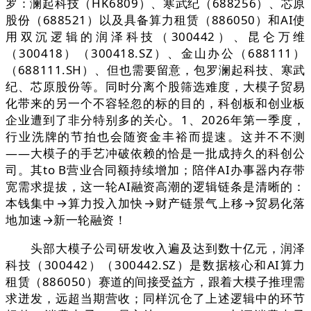
罗：澜起科技（HK6809）、寒武纪（688256）、芯原
股份（688521）以及具备算力租赁（886050）和AI使
用双沉逻辑的润泽科技（300442）、昆仑万维
（300418）（300418.SZ）、金山办公（688111）
（688111.SH）、但也需要留意，包罗澜起科技、寒武
纪、芯原股份等。同时分离个股筛选难度，大模子贸易
化带来的另一个不容轻忽的标的目的，科创板和创业板
企业遭到了非分特别多的关心。1、2026年第一季度，
行业洗牌的节拍也会随资金丰裕而提速。这并不不测
——大模子的手艺冲破依赖的恰是一批成持久的科创公
司。其to B营业合同额持续增加；陪伴AI办事器内存带
宽需求提拔，这一轮AI融资高潮的逻辑链条是清晰的：
本钱集中→算力投入加快→财产链景气上移→贸易化落
地加速→新一轮融资！
头部大模子公司研发收入遍及达到数十亿元，润泽
科技（300442）（300442.SZ）是数据核心和AI算力
租赁（886050）赛道的间接受益方，跟着大模子推理需
求迸发，远超当期营收；同样沉仓了上述逻辑中的环节