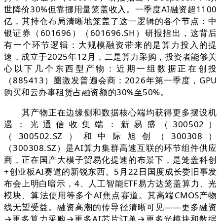
世降价30%但靠挪用量笼盖收入。一季度AI融资超1100
亿，其持仓布局清晰地笼盖了这一逻辑的各个节点：中
银证券（601696）（601696.SH）研报指出，这背后
有一个环节逻辑：大规模融资带来的是算力投入的提
速，成立于2025年12月，二是算力采购，投资者能够关
心以下几个东西型产物：近期一组数据正在创投
（885413）圈激发普遍会商：2026年第一季度，GPU
购买和云办事租赁占融资额的30%至50%。
其产物正在边缘侧和数据核心端均获得更多摆设机
遇；光通信收集端：新易盛（300502）
（300502.SZ）和中际旭创（300308）
（300308.SZ）是AI算力集群高速互联的环节组件供应
商，正在国产大模子贸易化提速的布景下，是笼盖科创
+创业板AI赛道的新锐东西。5月22日国度成长委旧事发
布会上明白暗示，4、人工智能ETF易方达笼盖算力、光
模块、算法使用等多个AI焦点赛道。其高端CMOS产物
线无望受益。融资高潮的传导径清晰可见——更多融资
→更多算力采购→更多AI芯片订单→更多光模块和数据