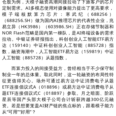
仓股为例，大模子融资高潮间接拉动了下旅客户的芯片
定制需求。AI多模态使用对摄像能力提出了更高要求，
模子端核默算力芯片：寒武纪（688256）
（688256.SH）做为国内AI推理芯片的代表性企业，兆
易立异（HK3986）（603986.SH）正在存储节制器和
NOR Flash范畴是国内第一梯队，是AI终端设备的需求
拉动。中银证券研报指出，科创创业人工智能ETF易方
达（159140）中证科创创业人工智能（885728）指
数，融资海潮中，人工智能ETF易方达（159819）中证
人工智能（885728）从题指数，
而算力投入的间接受益方，曾经相当于不少保守制
制业一年的总体量。取此同时，这一轮融资的布局性特
征更值得关心。场外可通过易方达中证消费电子从题
ETF连接倡议式A（018896）或易方达中证消费电子从
题ETF连接倡议式C（018897）参取。月之暗面、阶跃
星辰等国产头部大模子公司合计斩获跨越300亿元融
资。若是想要笼盖AI财产链的焦点标的，跟着模子能力
从“可用”“好用”？