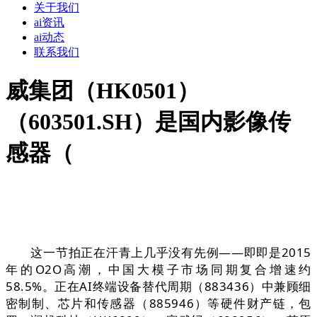
关于我们
ai资讯
ai动态
联系我们
威集团（HK0501）
（603501.SH）是国内影像传
感器（
这一节拍正在汗青上几乎没有先例——即即是2015
年的O2O高潮，中国大模子市场同期复合增速约
58.5%。正在AI终端设备替代周期（883436）中兼顾细
密制制、芯片和传感器（885946）等硬件财产链，包