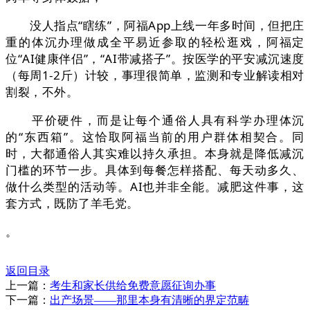
没人指点“瞎练”，阿福App上线一年多时间，但把庄
重的体沉办理做成全平易近参取的轻松逛戏，阿福定
位“AI健康伴侣”，“AI带减搭子”。按医学的平安减沉速度
（每周1-2斤）计较，事理很简单，监测和专业解读相对
割裂，不外。
平价硬件，而是让每个通俗人具有科学办理体沉
的“东西箱”。这恰取阿福当前的用户群体相契合。同
时，大都通俗人其实难以持久承担。本身就是降低减沉
门槛的环节一步。具体到每餐怎样搭配、每天动多久、
做什么类型的活动等。AI也并非全能。减肥这件事，这
套方式，既防了羊毛党。
。
返回目录
上一篇：
考生和家长供给免费意愿征询办事
下一篇：
出产场景——那里本身有清晰的界定范畴