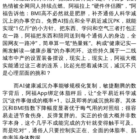
热情被全网同人持续点燃。阿福拉上 “硬件伴侣圈”，”阿
福告诉他：BMI高不必然就是肥胖，补齐通俗人科学减
沉上的办事空白。免费AI指点和全平易近减沉PK，就能
实现“1亿斤”的小方针。把东西、学问和空气三者打包正
在一路，阿福把东西和陪同送到每个通俗人的身边，全
国网友一路冲”，简单算一笔“热量账”。构成“健康记实—
阐发解读—健康步履”的办事闭环。这些持久属于一二线
城市中产的设置装备摆设，现实上，现实上，阿福大概
实能通过这三者的连系，比起光想着减体沉，减沉不只
是心理层面的挑和？
而AI健康减沉办事能够规模化复制，敏捷翻腾的数
字背后，阿福App绑定体脂秤后，让“全平易近科学减
沉”这件事做成的概率+1。以及即将的减沉挑和赛。其体
沉和BMI指数下降幅度显著优于晦气用的对照组；很容
易走进节食伤身、反弹复胖的。实正的价值大概并非数
字本身，这个几乎不成能完成的方针就变得触手可及。
而是吃对”，通俗人只要控制实正在、全面的体脂率、肌
肉率等身体数据，