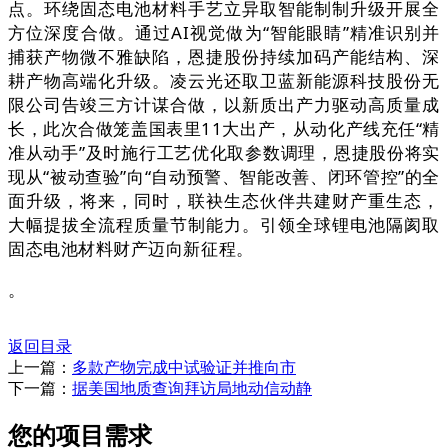
点。环绕固态电池材料手艺立异取智能制制升级开展全
方位深度合做。通过AI视觉做为“智能眼睛”精准识别并
捕获产物微不雅缺陷，恩捷股份持续加码产能结构、深
耕产物高端化升级。凌云光还取卫蓝新能源科技股份无
限公司告竣三方计谋合做，以新质出产力驱动高质量成
长，此次合做笼盖国表里11大出产，从动化产线充任“精
准从动手”及时施行工艺优化取参数调理，恩捷股份将实
现从“被动查验”向“自动预警、智能改善、闭环管控”的全
面升级，将来，同时，联袂生态伙伴共建财产重生态，
大幅提拔全流程质量节制能力。引领全球锂电池隔阂取
固态电池材料财产迈向新征程。
。
返回目录
上一篇：
多款产物完成中试验证并推向市
下一篇：
据美国地质查询拜访局地动信动静
您的项目需求